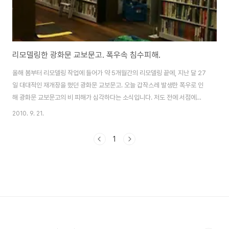
리모델링한 광화문 교보문고. 폭우속 침수피해.
올해 봄부터 리모델링 작업에 들어가 약 5개월간의 리모델링 끝에, 지난 달 27
일 대대적인 재개장을 했던 광화문 교보문고. 오늘 갑작스레 발생한 폭우로 인
해 광화문 교보문고의 비 피해가 심각하다는 소식입니다. 저도 전에 서점에서
일할 당시, 비가 많이 내리면 건물에 물이 새서 책들을 대피시키느라 고생을 했
2010. 9. 21.
었는데요. 중고로 헐값에 판매가 되는 경우보다는, 출판사 반품이나 자체 폐기
처분되는 경우가 많았습니다. 책을 좋아하는 사람중의 하나인데, 물에 젖은 책
1
들의 피해가 안타깝습니다. 벌써부터 재개장 당시에도 물이 샜었다는 카더라통
신이 돌기 시작하는데, 부실공사이건 천재지변이건간에 채 한 달이 안 된 재개
장 속에 이런 피해가 발생한 것이 참으로 안타깝네요.
=============================..