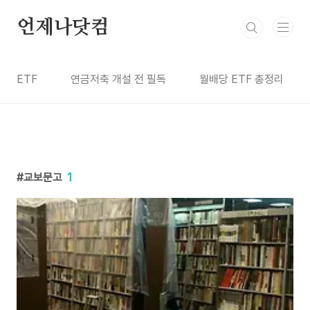
본문 바로가기
언제나닷컴
ETF
연금저축 개설 전 필독
월배당 ETF 총정리
교보문고
1