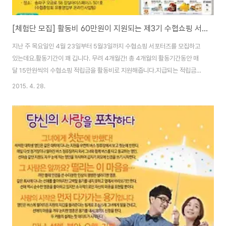
[체험단 모집] 활동비 60만원이 지원되는 제3기 수협쇼핑 서포터즈 모집!
지난 주 목요일인 4월 23일부터 5월3일까지 수협쇼핑 서포터즈를 모집하고
있는데요.활동기간이 꽤 깁니다. 무려 4개월간! 총 4개월의 활동기간동안 매
달 15만원씩의 수협쇼핑 적립금을 활동비로 지원해줍니다.지급되는 적립금으
로 자유롭게 수협쇼핑에서 쇼핑을 하고 후기를 작성하면 되는 겁니다.
2015. 4. 28.
http://blog.naver.com/suhyupbada/220339161167 관심 있으신 분
은 위에 주소에 가셔서 신청해보시면 좋을 것 같아요~