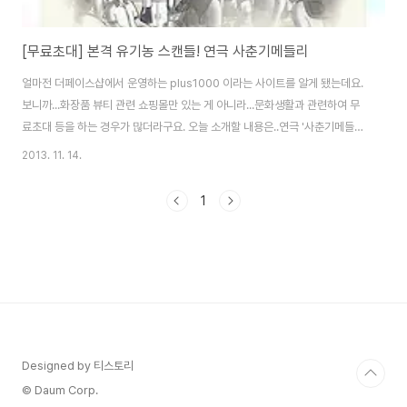
[무료초대] 본격 유기농 스캔들! 연극 사춘기메들리
얼마전 더페이스샵에서 운영하는 plus1000 이라는 사이트를 알게 됐는데요.
보니까...화장품 뷰티 관련 쇼핑몰만 있는 게 아니라...문화생활과 관련하여 무
료초대 등을 하는 경우가 많더라구요. 오늘 소개할 내용은..연극 '사춘기메들리'
입니다. 웹툰이 원작이고 드라마로도 제작된 적이 있는 작품인데요.웹툰을 아
2013. 11. 14.
주 인상적으로 본 기억이라...연극도 한 번쯤 보고 싶단 생각을 했었는데... 과연
이번 초대권을 받을 수 있을지...!! 연극에 대한 소개는 위의 홍보이미지를 참조
1
하시면 될 것 같구요.신청 방법은...아래 링크에서 신청하시면 됩니다~
http://www.plus1000.com/event/view.php?num=118
Designed by 티스토리
© Daum Corp.