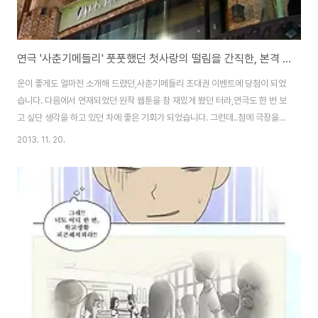
연극 '사춘기메들리' 풋풋했던 첫사랑의 떨림을 간직한, 본격 유기농 스캔들!
운이 좋게도 얼마전 소개해 드렸던,사춘기메들리 초대권 이벤트에 당첨이 되었
습니다. 다음에서 연재되었던 원작 웹툰을 참 재밌게 봤던 터라,연극도 한 번 보
고 싶단 생각을 하고 있던 차에 좋은 기회가 되었습니다. 그런데..첨에 극장을
찾는데 너무 애를 먹었습니다.레몬아트홀이라고 소개가 되어 있었는데..레몬아
2013. 11. 20.
트홀이란 이름이 안 보이더라구요. 아트원씨어터에서 레몬아트홀로 이름이 바
뀌었다는데...여전히 아트 씨어터가 보이더라구요... 암튼 겨우겨우 극장을 찾아
입장을 완료했습니다. 심장이 간질거리며 시작되는 첫사랑의 울림.첫사랑이란
단어는 괜시리 아련해지는 기분이 들게 만들죠. 제가 갔던 날엔,한정우 역에 '정
현준' / 이역호 역 '신동아' / 임덕원 역 '조은호' / 신영복 역 '김승민' / 양아영 역
'조아라..