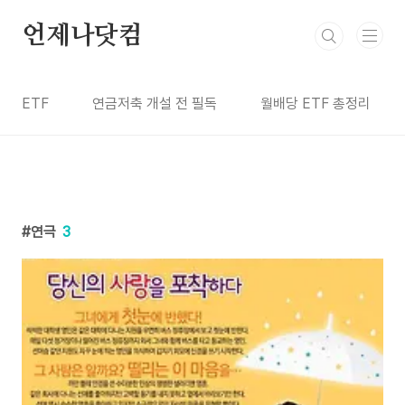
본문 바로가기
언제나닷컴
ETF
연금저축 개설 전 필독
월배당 ETF 총정리
연극
3