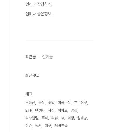
언제나 잡답하기..
언제나 좋은정보..
최근글
인기글
최근댓글
태그
부동산
음식
꽃말
미국주식
프로야구
ETF
탄생화
사진
아파트
맛집
리모델링
주식
리뷰
책
여행
월배당
이슈
독서
야구
커버드콜