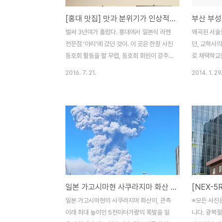
[홍대 맛집] 맛과 분위기가 인상적이었던 일본식 라멘전문점 '아리라멘'
벌써 3년여가 흘렀다. 홍대에서 일본식 라멘
왜곡된 서술
전문점 '아리'에 갔던 것이. 이 곳은 한창 사진
던, 교학사의
동호회 활동을 할 무렵, 동호회 회원이 강추
로 채택학교
하며 멤버들을 이끌고 갔던 곳이다. 안타깝게
국 부산의 
2016. 7. 21.
2014. 1. 29
도 지금은 사라져 버렸다. 언제 폐점했는지는
확정지었습니
모르겠지만 상당히 뒤늦은 후기인 셈. 혹시라
원회를 열어
도 아리라멘을 그리워하는 분들을 위해 추억
했다고 28일
삼아 올려 본다. 매장 전반적인 분위기는 드
는 전국 고교
라마나 영화를 통해 보았던 일본풍이었다. 워
국사 교과서
낙 오래 전의 일이라 무슨 라멘인지는 기억이
근, 독도영유
잘 안 난다. 초심자들이 무난하게 접할 라멘
사왜곡 교과
이라고 해서 선택했던 기억이다. 상당히 특이
불사하겠다는
하게 보였던 꼬치류들. 역시나 메뉴명은 기억
정작 자국내
일본 가고시마현 사쿠라지마 화산 폭발.
이 안 난다. 작은 종지와 정말 잘 어울렸던 계
혹 섞인 검
란 노른자의 모습. 맛이 괜찮아서 깨끗하게
인사들의 채택
일본 가고시마현의 사쿠라지마 화산이, 관측
※모든 사진은
비웠던 기억. 일본풍의 고양이 그림이 무척이
연 일본의 
이래 최대 높이인 5천미터가량의 폭발을 일
니다. 광복절