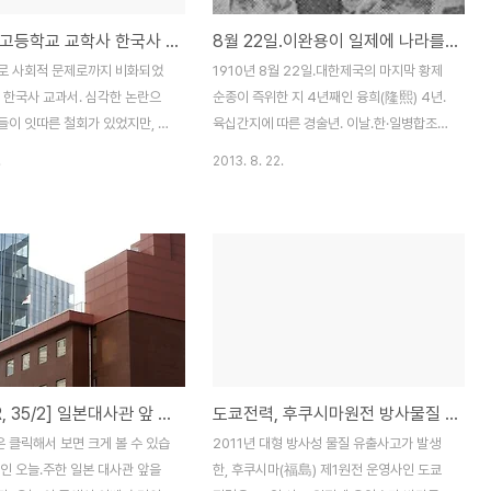
부산 부성고등학교 교학사 한국사 교과서 단독 채택
8월 22일.이완용이 일제에 나라를 팔아먹은 지 103년째 되는 국치일.
로 사회적 문제로까지 비화되었
1910년 8월 22일.대한제국의 마지막 황제
 한국사 교과서. 심각한 논란으
순종이 즉위한 지 4년째인 융희(隆熙) 4년.
들이 잇따른 철회가 있었지만, 결
육십간지에 따른 경술년. 이날.한·일병합조약
부성고등학교는 채댁을 고수하고
의 전권을 내각총리대신 이완용에게 위임하
.
2013. 8. 22.
다. 부성고는 27일 학교운영위
는,마지막 어전회의가 창덕궁에서 열립니다.
 교학사의 한국사 교과서를 채택
회의 안건은 단 하나. 한·일병합조약의 전권
 밝혔는데요. 이로 인해, 부성고
을 내각총리대신 이완용에게 위임하는 것. 5
 가운데 유일하게, 교학사의 한
년전, 을사늑약을 체결하는 데 가장 큰 공(?)
를 채택한 학교가 되었습니다. 최
을 세웠던 이완용은 한일병합에서도 앞장 섰
권 주장 및 위안부 등, 일본의 역
고,이미 일제의 감시하에 있던 각료들도 그의
서로 인해, 한.일간의 외교분쟁도
말에 동의를 하며,결국 순종은 조약에 관한
 분위기가 형성되어 있는데요.
전권을 이완용에게 위임하는 것에 동의합니
에서 이러한 논란의 교과서가, 의
다. 이에 이완용은 곧바로, 데라우치가 있는
[NEX-5R, 35/2] 일본대사관 앞 위안부소녀상의 의미를 되새겨 보고 왔습니다.
도쿄전력, 후쿠시마원전 방사물질 오염수 바다유출 인정!!
정과정을 통과하고 정부 및 여권
통감관저로 달려가, 자신의 명의로 데라우치
 독려 등을 거친 것을 보면. 과
와 함께 합방조약을 체결합니다. 한일합병조
 클릭해서 보면 크게 볼 수 있습
2011년 대형 방사성 물질 유출사고가 발생
역사왜곡 교과서를 비난하는 우리
약이 체결된 탁자. 을사늑약 체결 당시 겪은
인 오늘.주한 일본 대사관 앞을
한, 후쿠시마(福島) 제1원전 운영사인 도쿄