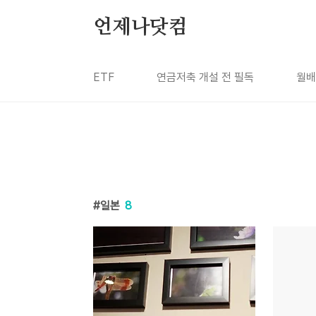
본문 바로가기
언제나닷컴
ETF
연금저축 개설 전 필독
월배
일본
8