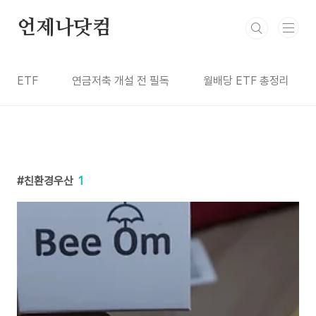
본문 바로가기
언제나닷컴
ETF
연금저축 개설 전 필독
월배당 ETF 총정리
친환경우산
1