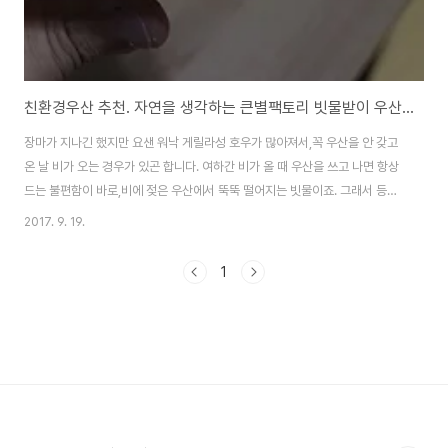
친환경우산 추천. 자연을 생각하는 큰별팩토리 빗물받이 우산 '비옴' 사용기
장마가 지나긴 했지만 요샌 워낙 게릴라성 호우가 많아져서,꼭 우산을 안 갖고
온 날 비가 오는 경우가 있곤 합니다. 여하간 비가 올 때 우산을 쓰고 나면 항상
드는 불편함이 바로,비에 젖은 우산에서 뚝뚝 떨어지는 빗물이죠. 그래서 등장
한 게 바로 쇼핑몰같은 실내에 들어갈 때 입구에 놓는 우산비닐이죠. 그런데 이
2017. 9. 19.
우산비닐이 분해도 안 되는 일회용 비닐이라 환경오염의 주범이죠. 비오면 별
생각없이 쓰는 `우산 비닐` 연간 1억장… 환경 골병든다 (뉴시스 2011년 8월
1
기사)한번 쓰고 휙~ 우산 비닐 포장지의 역습 (연세춘추 2013년 8월 기사)한
번 쓰고 버리는 우산 비닐 커버 연 1억장 (조선일보 2015년 7월 기사)우산 비
닐커버 금지령..서울시 "1회용 비닐봉투 줄인다" (뉴스원 2017년 9월 기..