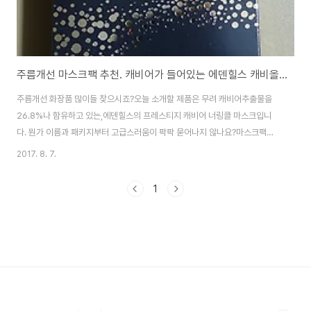
주름개선 마스크팩 추천. 캐비어가 들어있는 에덴힐스 캐비올 너링클 마스크
주름개선 화장품 많이들 찾으시죠?오늘 소개할 제품은 무려 캐비어추출물을
26.8%나 함유하고 있는,에덴힐스의 프레스티지 캐비어 너링클 마스크입니
다. 뭔가 이름과 패키지부터 고급스러움이 팍팍 묻어나지 않나요?마스크팩이
니 마스크로 끝나는 건 알겠고..뭔가 고급스러움이 묻어나는 프레스티지도 알
2017. 8. 7.
겠고..캐비어추출물이 들어 있으니 캐비어가 붙은 것도 알겠는데...너링클?
nourinkle??무슨 뜻인지 전혀 모르겠더라구요.나중에야 안 거지만,아래쪽의
1
귀족영양/주름개선을 보고 알겠더군요. 영양이 듬뿍 있는 nourishing + 주름
을 개선시키는 anti-wrinkle의 합성어! 이름도 정말 긴,에덴힐스의 캐비올 프
레스티지 캐비어 너링클 마스크는,특허성분인 캐비어추출물을 26.8% 함유하
고 있어,피부 컨디션 및 주름..