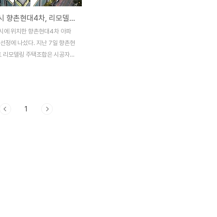
평촌신도시 향촌현대4차, 리모델링사업 시공자 선정에 나선다.
시에 위치한 향촌현대4차 아파
선정에 나섰다. 지난 7일 향촌현
 리모델링 주택조합은 시공자
고를 게시했다. 향촌현대4차의
업 시공자 입찰에 참여하려면, 입
0억원 중 10억원을 현장설명회
4시까지, 현금으로 조합 지정계좌
1
한다. 현장설명회는 이달 19일
정이며, 입찰마감일은 오는 8월
 공고문에 따르면 컨소시엄은 불가
1년도 시공능력평가 5위 이내의
 제한되어 있다. 2021년도 시
5위 이내의 업체는,삼성물산-현
건설-포스코건설-대우건설 순이
1992년 준공돼 올해로 31년차를
대4차는, 현재 지하1층~지상25