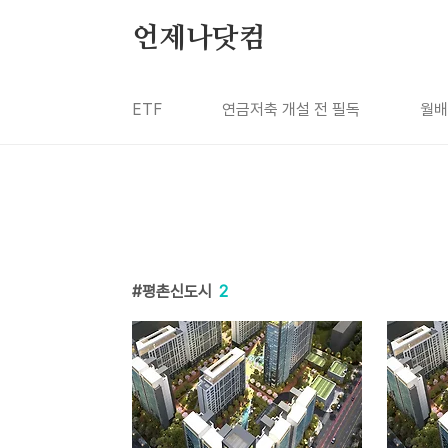
본문 바로가기
언제나닷컴
ETF
연금저축 개설 전 필독
월배
평촌신도시
2