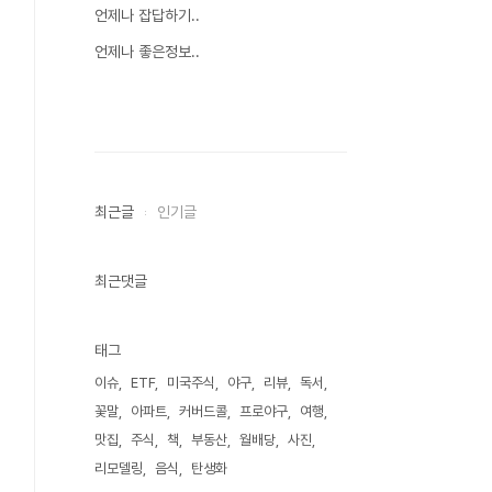
언제나 잡답하기..
언제나 좋은정보..
최근글
인기글
최근댓글
태그
이슈
ETF
미국주식
야구
리뷰
독서
꽃말
아파트
커버드콜
프로야구
여행
맛집
주식
책
부동산
월배당
사진
리모델링
음식
탄생화