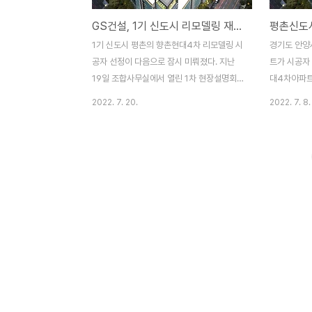
GS건설, 1기 신도시 리모델링 재도전. 평촌 향촌마을 현대4차 1차 현장설명회 단독참여.
1기 신도시 평촌의 향촌현대4차 리모델링 시
경기도 안양
공자 선정이 다음으로 잠시 미뤄졌다. 지난
트가 시공자 
19일 조합사무실에서 열린 1차 현장설명회
대4차아파트
에 GS건설이 단독으로 참여해 자동 유찰되
선정 입찰공
2022. 7. 20.
2022. 7. 8.
었기 때문이다. 지난해 7개 단지의 리모델링
리모델링 사
사업을 수주하며 1조4천억 가량의 수주고를
찰보증금 5
올린 GS건설은, 올해는 아직까지 리모델링
전날 오후 
수주 실적이 없다. 목동 우성아파트, 이촌 한
에 입금해야 
가람아파트에서 우선협상대상자로 지정되어
에 열릴 예
연내 수주는 가능할 전망. 지난해 많은 수주
30일이다.
에 비해 숨고르기를 하는 모습이다. GS건설
하며, 202
은 업계에서는 한손에 꼽히는 대형건설사임
업체로 참여가
에도 불구하고, 분당, 평촌, 산본 등 대부분 리
공능력평가 
모델링을 추진하는 단지가 많은 1기 신도시
대건설-GS
에서는 수주 실적이 없다. 첫 1기 신도시 리모
다. 한편, 
델링 수주가 될 뻔한 분당 매화마을2단지에
맞는 향촌현